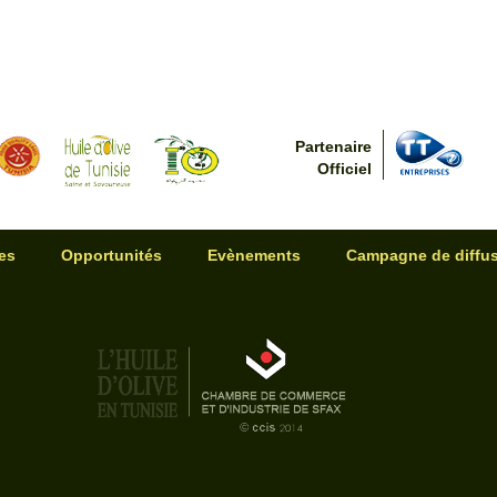
ait connu par ristourne de l’ONH).
une phase de libéralisation raisonnée :
onopole de l’ONH mais avec intervention pour la régulation des prix et
 de collecte et de commercialisation de l’huile d’olive (Loi nº94-37 du 24
tratégies de commercialisation était incité par les pressions de
e (OMC) qui a déclenché un processus de libéralisation des flux
Partenaire
cherché était de soutenir l’effort de l’exportation de l’huile d’olive
Officiel
xplorant de nouveaux marchés autres que les marchés européen mais tout
ation des huiles de graine et d’exportation de l’huile d’olive. L’ONH
le prix d’achat de l’huile d’olive aux producteurs ce qui représentait un
de a connu l’amélioration du tissu industriel: huileries de chaîne continue,
es
Opportunités
Evènements
Campagne de diffu
piles de stockage des huiles. Elle a été caractérisée par la diminution de
exportations de l’huile d’olive et une augmentation considérable de la part
tteindre 75% du total des exportations. La diversification des destinations
 de cette libéralisation, a connu une évolution avec l’exploration et la
s tels que l’USA, la France, le Japon, etc. mais tout en restant fidele au
.
002– caractérisée par une libéralisation totale et un désengagement de
cu une libéralisation et un désengagement total de l’état vis à vis la
nstances ont caractérisées cette période dont les plus importantes sont :