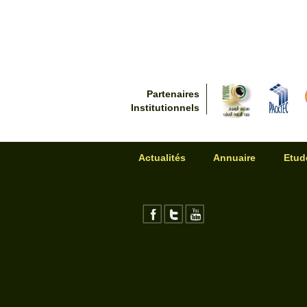
de prix aux livreurs de l’huile (ce qui ét
III) La troisième phase (1994-2002) est 
Elle est marquée par l’abolition du m
l’implication des privés dans les tâches
Février 1994). Ce changement des s
l’Organisation Mondiale de Commerc
Partenaires
commerciaux depuis 1994. L’objectif re
Institutionnels
tunisienne sur le marché extérieur, e
en gardant la même politique d’import
annonçait la veille de chaque campagne 
garant pour les oléiculteurs. Cette pério
Actualités
Annuaire
Etud
unités de conditionnement, et plusieurs 
la part de l’ONH dans la collecte et les 
des exportateurs privés allant jusqu’à a
à l’export qui fut l’objectif principal
pénétration de quelques nouveaux marché
marché traditionnel (l’Italie et l’Espagne)
IV) La quatrième phase allant Depuis 2
l’Etat
Depuis 2002, le secteur oléicole a vé
régulation des prix. Une série de circo