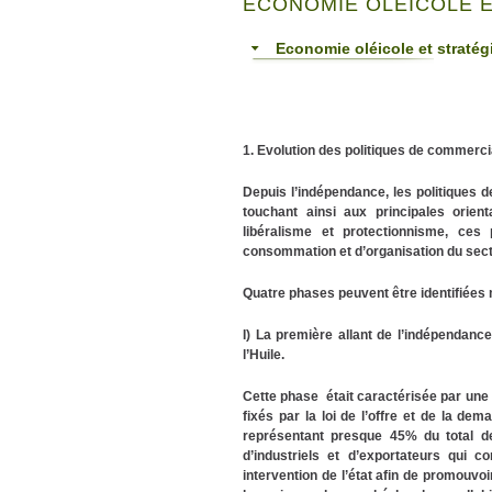
ECONOMIE OLÉICOLE 
Economie oléicole et straté
1. Evolution des politiques de commerciali
Depuis l’indépendance, les politiques d
touchant ainsi aux principales orient
libéralisme et protectionnisme, ces
consommation et d’organisation du secte
Quatre phases peuvent être identifiées
I) La première allant de l’indépendance
l’Huile.
Cette phase était caractérisée par une po
fixés par la loi de l’offre et de la de
représentant presque 45% du total d
d’industriels et d’exportateurs qui co
intervention de l’état afin de promouvoir