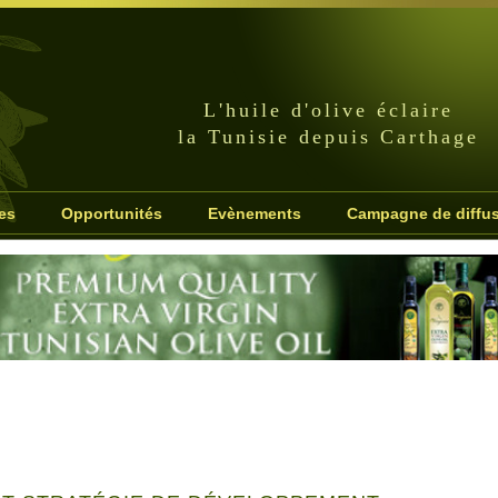
L'huile d'olive éclaire
la Tunisie depuis Carthage
es
Opportunités
Evènements
Campagne de diffu