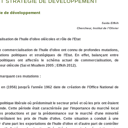
ET STRATÉGIE DE DÉVELOPPEMENT
gie de développement
Saida Elfkih
Chercheur, Institut de l’Olivier
sation de l’huile d’olive oléicoles et rôle de l’Etat
e commercialisation de l’huile d’olive ont connu de profondes mutations,
ations politiques et stratégiques de l’Etat. En effet, balançant entre
 politiques ont affectés le schéma actuel de commercialisation, de
ur oléicole (Sai et Msallem 2005 ; Elfkih 2012).
 marquant ces mutations :
 en (1956) jusqu’à l’année 1962 date de création de l’Office National de
litique libérale où prédominait le secteur privé et où les prix ont étaient
mande. Cette période était caractérisée par l’importance du marché local
es productions et par la prédominance sur le marché d’une minorité
ntrôlaient les prix de l’huile d’olive. Cette situation a conduit à une
 d’une part les exportations de l’huile d’olive et d’autre part de contrôler